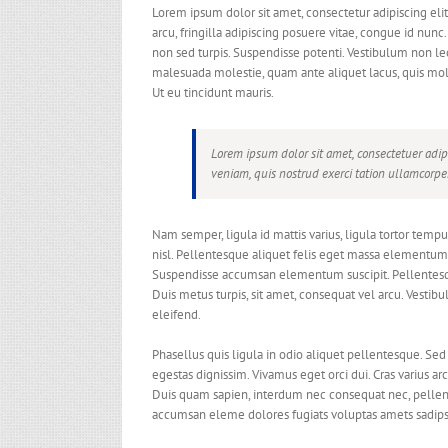
Lorem ipsum dolor sit amet, consectetur adipiscing elit
arcu, fringilla adipiscing posuere vitae, congue id nunc. 
non sed turpis. Suspendisse potenti. Vestibulum non le
malesuada molestie, quam ante aliquet lacus, quis moles
Ut eu tincidunt mauris.
Lorem ipsum dolor sit amet, consectetuer adi
veniam, quis nostrud exerci tation ullamcorpe
Nam semper, ligula id mattis varius, ligula tortor temp
nisl. Pellentesque aliquet felis eget massa elementum sus
Suspendisse accumsan elementum suscipit. Pellentesque
Duis metus turpis, sit amet, consequat vel arcu. Vestib
eleifend.
Phasellus quis ligula in odio aliquet pellentesque. Se
egestas dignissim. Vivamus eget orci dui. Cras varius ar
Duis quam sapien, interdum nec consequat nec, pellentesq
accumsan eleme dolores fugiats voluptas amets sadips 