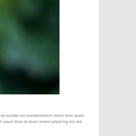
xcep turiitate non providentsimils. Nemo enim ipsam
 ipsum dolor sit amet consect adipiscing elit, sed