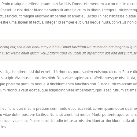
. Proin tristique eleifend ipsum non facilisis. Donec elementum auctor orci in dictum
Phasellus nisl dolor, blandit a varius sit amet, dictum in libero. Integer ultricies te
ctus tincidunt magna euismod imperdiet sit amet eu lectus. In hac habitasse platea 
tie urna sapien at lectus. Integer id semper elit. Cras neque nulla, convallis non c
piscing elit, sed diam nonummy nibh euismod tincidunt ut laoreet dolore magna aliqua
r susci. Nemo enim ipsam voluptatem quia voluptas sit aspernatur aut odit aut fugit, se
us elit, a hendrerit nisi dui et velit. Ut rhoncus porta sapien euismod dictum. Fusc
cipit. Vivamus ut ultricies nibh. Duis vitae sapien arcu. aPellentesque nisi ligula, fac
 pharetra pretium neque, a tincidunt enim faucibus non. Fusce ultrices accumsan u
ulum rhoncus velit eget augue adipiscing vitae imperdiet turpis is sed rutrum sit am
d nec nunc quis mauris pretium commodo et cursus velit. Lorem ipsum dolor sit amet,
cu vitae dolor posuere facilisis. Nunc sit amet nisi metus. Morbi pellentesque venen
ue vitae erat. Praesent sollicitudin tellus ac nisl tincidunt ac tincidunt nulla ultri
ies.