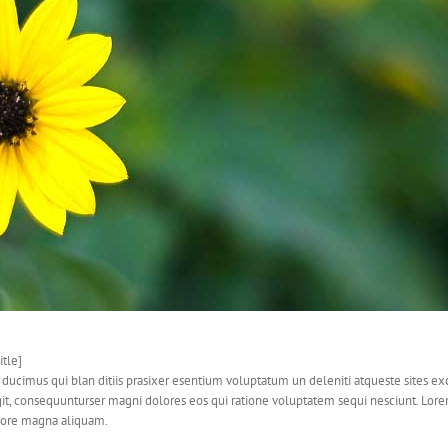
itle]
 ducimus qui blan ditiis prasixer esentium voluptatum un deleniti atqueste sites e
ugit, consequunturser magni dolores eos qui ratione voluptatem sequi nesciunt. Lorem
lore magna aliquam.