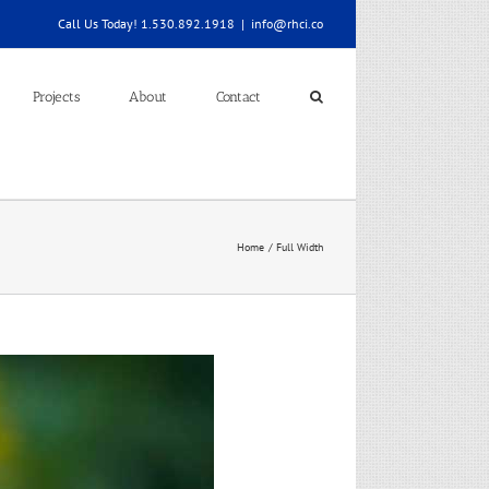
Call Us Today! 1.530.892.1918
|
info@rhci.co
Projects
About
Contact
Home
Full Width