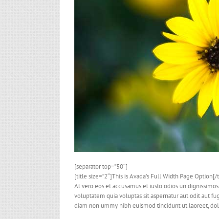
[separator top=”50″]
[title size=”2″]This is Avada’s Full Width Page Option[/t
At vero eos et accusamus et iusto odios un dignissimos
voluptatem quia voluptas sit aspernatur aut odit aut f
diam non ummy nibh euismod tincidunt ut laoreet, do