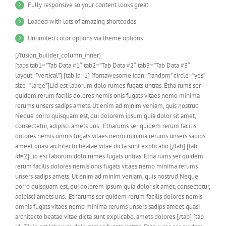
Fully responsive so your content looks great
Loaded with lots of amazing shortcodes
Unlimited color options via theme options
[/fusion_builder_column_inner]
[tabs tab1=”Tab Data #1″ tab2=”Tab Data #2″ tab3=”Tab Data #3″
layout=”vertical”] [tab id=1] [fontawesome icon=”random” circle=”yes”
size=”large”]Lid est laborum dolo rumes fugats untras. Etha rums ser
quidem rerum facilis dolores nemis onis fugats vitaes nemo minima
rerums unsers sadips amets. Ut enim ad minim veniam, quis nostrud
Neque porro quisquam est, qui dolorem ipsum quia dolor sit amet,
consectetur, adipisci amets uns. Etharums ser quidem rerum facilis
dolores nemis omnis fugats vitaes nemo minima rerums unsers sadips
ameet quasi architecto beatae vitae dicta sunt explicabo.[/tab] [tab
id=2]Lid est laborum dolo rumes fugats untras. Etha rums ser quidem
rerum facilis dolores nemis onis fugats vitaes nemo minima rerums
unsers sadips amets. Ut enim ad minim veniam, quis nostrud Neque
porro quisquam est, qui dolorem ipsum quia dolor sit amet, consectetur,
adipisci amets uns. Etharums ser quidem rerum facilis dolores nemis
omnis fugats vitaes nemo minima rerums unsers sadips ameet quasi
architecto beatae vitae dicta sunt explicabo. amets dolores.[/tab] [tab