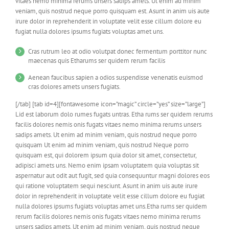
vitaes nemo minima rerums unsers sadips amets. Ut enim ad minim
veniam, quis nostrud neque porro quisquam est. Asunt in anim uis aute
irure dolor in reprehenderit in voluptate velit esse cillum dolore eu
fugiat nulla dolores ipsums fugiats voluptas amet uns.
Cras rutrum leo at odio volutpat donec fermentum porttitor nunc
maecenas quis Etharums ser quidem rerum facilis
Aenean faucibus sapien a odios suspendisse venenatis euismod
cras dolores amets unsers fugiats.
[/tab] [tab id=4][fontawesome icon=”magic” circle=”yes” size=”large”]
Lid est laborum dolo rumes fugats untras. Etha rums ser quidem rerums
facilis dolores nemis onis fugats vitaes nemo minima rerums unsers
sadips amets. Ut enim ad minim veniam, quis nostrud neque porro
quisquam Ut enim ad minim veniam, quis nostrud Neque porro
quisquam est, qui dolorem ipsum quia dolor sit amet, consectetur,
adipisci amets uns. Nemo enim ipsam voluptatem quia voluptas sit
aspernatur aut odit aut fugit, sed quia consequuntur magni dolores eos
qui ratione voluptatem sequi nesciunt. Asunt in anim uis aute irure
dolor in reprehenderit in voluptate velit esse cillum dolore eu fugiat
nulla dolores ipsums fugiats voluptas amet uns.Etha rums ser quidem
rerum facilis dolores nemis onis fugats vitaes nemo minima rerums
unsers sadips amets. Ut enim ad minim veniam, quis nostrud neque