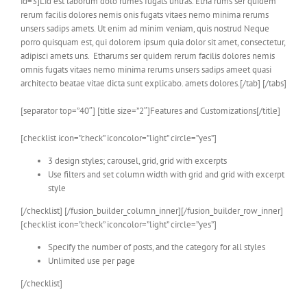
id=3]Lid est laborum dolo rumes fugats untras. Etha rums ser quidem
rerum facilis dolores nemis onis fugats vitaes nemo minima rerums
unsers sadips amets. Ut enim ad minim veniam, quis nostrud Neque
porro quisquam est, qui dolorem ipsum quia dolor sit amet, consectetur,
adipisci amets uns. Etharums ser quidem rerum facilis dolores nemis
omnis fugats vitaes nemo minima rerums unsers sadips ameet quasi
architecto beatae vitae dicta sunt explicabo. amets dolores.[/tab] [/tabs]
[separator top=”40″] [title size=”2″]Features and Customizations[/title]
[checklist icon=”check” iconcolor=”light” circle=”yes”]
3 design styles; carousel, grid, grid with excerpts
Use filters and set column width with grid and grid with excerpt
style
[/checklist] [/fusion_builder_column_inner][/fusion_builder_row_inner]
[checklist icon=”check” iconcolor=”light” circle=”yes”]
Specify the number of posts, and the category for all styles
Unlimited use per page
[/checklist]