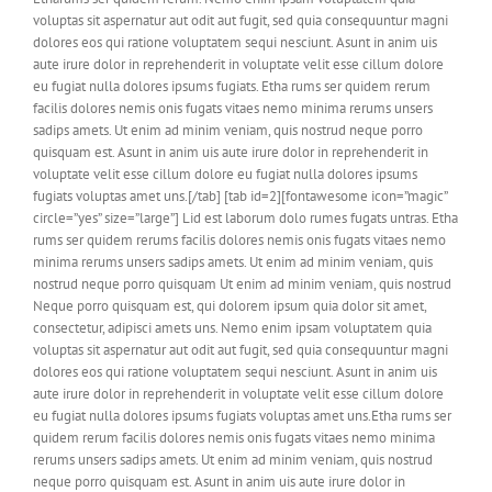
voluptas sit aspernatur aut odit aut fugit, sed quia consequuntur magni
dolores eos qui ratione voluptatem sequi nesciunt. Asunt in anim uis
aute irure dolor in reprehenderit in voluptate velit esse cillum dolore
eu fugiat nulla dolores ipsums fugiats. Etha rums ser quidem rerum
facilis dolores nemis onis fugats vitaes nemo minima rerums unsers
sadips amets. Ut enim ad minim veniam, quis nostrud neque porro
quisquam est. Asunt in anim uis aute irure dolor in reprehenderit in
voluptate velit esse cillum dolore eu fugiat nulla dolores ipsums
fugiats voluptas amet uns.[/tab] [tab id=2][fontawesome icon=”magic”
circle=”yes” size=”large”] Lid est laborum dolo rumes fugats untras. Etha
rums ser quidem rerums facilis dolores nemis onis fugats vitaes nemo
minima rerums unsers sadips amets. Ut enim ad minim veniam, quis
nostrud neque porro quisquam Ut enim ad minim veniam, quis nostrud
Neque porro quisquam est, qui dolorem ipsum quia dolor sit amet,
consectetur, adipisci amets uns. Nemo enim ipsam voluptatem quia
voluptas sit aspernatur aut odit aut fugit, sed quia consequuntur magni
dolores eos qui ratione voluptatem sequi nesciunt. Asunt in anim uis
aute irure dolor in reprehenderit in voluptate velit esse cillum dolore
eu fugiat nulla dolores ipsums fugiats voluptas amet uns.Etha rums ser
quidem rerum facilis dolores nemis onis fugats vitaes nemo minima
rerums unsers sadips amets. Ut enim ad minim veniam, quis nostrud
neque porro quisquam est. Asunt in anim uis aute irure dolor in