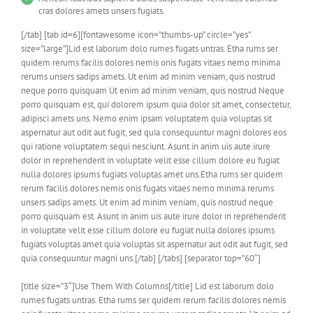
cras dolores amets unsers fugiats.
[/tab] [tab id=6][fontawesome icon=”thumbs-up” circle=”yes”
size=”large”]Lid est laborum dolo rumes fugats untras. Etha rums ser
quidem rerums facilis dolores nemis onis fugats vitaes nemo minima
rerums unsers sadips amets. Ut enim ad minim veniam, quis nostrud
neque porro quisquam Ut enim ad minim veniam, quis nostrud Neque
porro quisquam est, qui dolorem ipsum quia dolor sit amet, consectetur,
adipisci amets uns. Nemo enim ipsam voluptatem quia voluptas sit
aspernatur aut odit aut fugit, sed quia consequuntur magni dolores eos
qui ratione voluptatem sequi nesciunt. Asunt in anim uis aute irure
dolor in reprehenderit in voluptate velit esse cillum dolore eu fugiat
nulla dolores ipsums fugiats voluptas amet uns.Etha rums ser quidem
rerum facilis dolores nemis onis fugats vitaes nemo minima rerums
unsers sadips amets. Ut enim ad minim veniam, quis nostrud neque
porro quisquam est. Asunt in anim uis aute irure dolor in reprehenderit
in voluptate velit esse cillum dolore eu fugiat nulla dolores ipsums
fugiats voluptas amet quia voluptas sit aspernatur aut odit aut fugit, sed
quia consequuntur magni uns.[/tab] [/tabs] [separator top=”60″]
[title size=”3″]Use Them With Columns[/title] Lid est laborum dolo
rumes fugats untras. Etha rums ser quidem rerum facilis dolores nemis