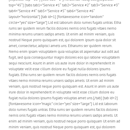
top=”45″] [tabs tab1=”Service #1″ tab2=”Service #2″ tab3=”Service #3″
tab4=”Service #4″ tab5=”Service #5″ tab6=”Service #6″
layout=”horizontal”] [tab id=1] [fontawesome icon=”random”
circle=”yes” size=”large”] Lid est laborum dolo rumes fugats untras. Etha
rums ser quidem rerum facilis dolores nemis onis fugats vitaes nemo
minima rerums unsers sadips amets. Ut enim ad minim veniam, quis
nostrud Neque porro quisquam est, qui dolorem ipsum quia dolor sit
amet, consectetur, adipisci amets uns. Etharums ser quidem rerum.
Nemo enim ipsam voluptatem quia voluptas sit aspernatur aut odit aut
fugit, sed quia consequuntur magni dolores eos qui ratione voluptatem
sequi nesciunt. Asunt in anim uis aute irure dolor in reprehenderit in
voluptate velit esse cillum dolore eu fugiat nulla dolores ipsums
fugiats. Etha rums ser quidem rerum facilis dolores nemis onis fugats
vitaes nemo minima rerums unsers sadips amets. Ut enim ad minim
veniam, quis nostrud neque porro quisquam est. Asunt in anim uis aute
irure dolor in reprehenderit in voluptate velit esse cillum dolore eu
fugiat nulla dolores ipsums fugiats voluptas amet uns.[/tab] [tab id=2]
[fontawesome icon=”magic” circle=”yes” size=”large”] Lid est laborum
dolo rumes fugats untras. Etha rums ser quidem rerums facilis dolores
nemis onis fugats vitaes nemo minima rerums unsers sadips amets. Ut
enim ad minim veniam, quis nostrud neque porro quisquam Ut enim ad
minim veniam, quis nostrud Neque porro quisquam est, qui dolorem