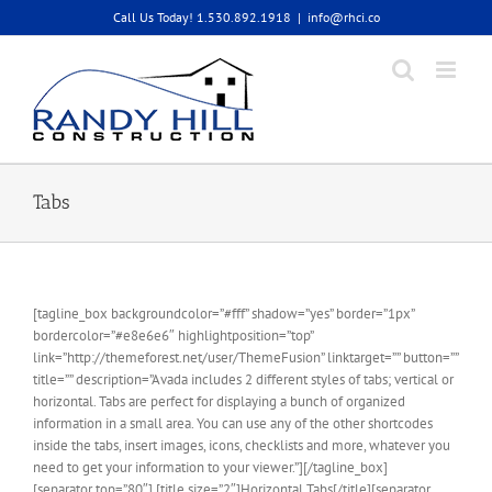
Skip
Call Us Today! 1.530.892.1918
|
info@rhci.co
to
content
Tabs
[tagline_box backgroundcolor=”#fff” shadow=”yes” border=”1px”
bordercolor=”#e8e6e6″ highlightposition=”top”
link=”http://themeforest.net/user/ThemeFusion” linktarget=”” button=””
title=”” description=”Avada includes 2 different styles of tabs; vertical or
horizontal. Tabs are perfect for displaying a bunch of organized
information in a small area. You can use any of the other shortcodes
inside the tabs, insert images, icons, checklists and more, whatever you
need to get your information to your viewer.”][/tagline_box]
[separator top=”80″] [title size=”2″]Horizontal Tabs[/title][separator