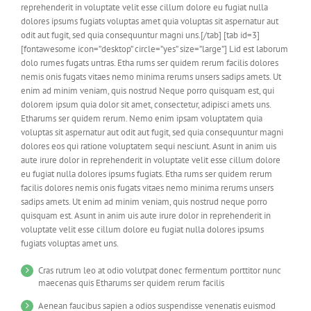
reprehenderit in voluptate velit esse cillum dolore eu fugiat nulla
dolores ipsums fugiats voluptas amet quia voluptas sit aspernatur aut
odit aut fugit, sed quia consequuntur magni uns.[/tab] [tab id=3]
[fontawesome icon=”desktop” circle=”yes” size=”large”] Lid est laborum
dolo rumes fugats untras. Etha rums ser quidem rerum facilis dolores
nemis onis fugats vitaes nemo minima rerums unsers sadips amets. Ut
enim ad minim veniam, quis nostrud Neque porro quisquam est, qui
dolorem ipsum quia dolor sit amet, consectetur, adipisci amets uns.
Etharums ser quidem rerum. Nemo enim ipsam voluptatem quia
voluptas sit aspernatur aut odit aut fugit, sed quia consequuntur magni
dolores eos qui ratione voluptatem sequi nesciunt. Asunt in anim uis
aute irure dolor in reprehenderit in voluptate velit esse cillum dolore
eu fugiat nulla dolores ipsums fugiats. Etha rums ser quidem rerum
facilis dolores nemis onis fugats vitaes nemo minima rerums unsers
sadips amets. Ut enim ad minim veniam, quis nostrud neque porro
quisquam est. Asunt in anim uis aute irure dolor in reprehenderit in
voluptate velit esse cillum dolore eu fugiat nulla dolores ipsums
fugiats voluptas amet uns.
Cras rutrum leo at odio volutpat donec fermentum porttitor nunc
maecenas quis Etharums ser quidem rerum facilis
Aenean faucibus sapien a odios suspendisse venenatis euismod