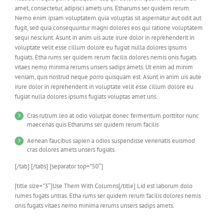
amet, consectetur, adipisci amets uns. Etharums ser quidem rerum.
Nemo enim ipsam voluptatem quia voluptas sit aspernatur aut odit aut
fugit, sed quia consequuntur magni dolores eos qui ratione voluptatem
sequi nesciunt. Asunt in anim uis aute irure dolor in reprehenderit in
voluptate velit esse cillum dolore eu fugiat nulla dolores ipsums
fugiats. Etha rums ser quidem rerum facilis dolores nemis onis fugats
vitaes nemo minima rerums unsers sadips amets. Ut enim ad minim
veniam, quis nostrud neque porro quisquam est. Asunt in anim uis aute
irure dolor in reprehenderit in voluptate velit esse cillum dolore eu
fugiat nulla dolores ipsums fugiats voluptas amet uns.
Cras rutrum leo at odio volutpat donec fermentum porttitor nunc
maecenas quis Etharums ser quidem rerum facilis
Aenean faucibus sapien a odios suspendisse venenatis euismod
cras dolores amets unsers fugiats.
[/tab] [/tabs] [separator top=”50″]
[title size=”3″]Use Them With Columns[/title] Lid est laborum dolo
rumes fugats untras. Etha rums ser quidem rerum facilis dolores nemis
onis fugats vitaes nemo minima rerums unsers sadips amets.