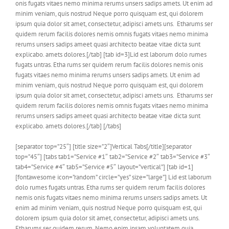
onis fugats vitaes nemo minima rerums unsers sadips amets. Ut enim ad
minim veniam, quis nostrud Neque porro quisquam est, qui dolorem
ipsum quia dolor sit amet, consectetur, adipisci amets uns. Etharums ser
quidem rerum facilis dolores nemis omnis fugats vitaes nemo minima
rerums unsers sadips ameet quasi architecto beatae vitae dicta sunt
explicabo. amets dolores.[/tab] [tab id=3]Lid est laborum dolo rumes
fugats untras. Etha rums ser quidem rerum facilis dolores nemis onis
fugats vitaes nemo minima rerums unsers sadips amets. Ut enim ad
minim veniam, quis nostrud Neque porro quisquam est, qui dolorem
ipsum quia dolor sit amet, consectetur, adipisci amets uns. Etharums ser
quidem rerum facilis dolores nemis omnis fugats vitaes nemo minima
rerums unsers sadips ameet quasi architecto beatae vitae dicta sunt
explicabo. amets dolores.[/tab] [/tabs]
[separator top=”25″] [title size=”2″]Vertical Tabs[/title][separator
top=”45″] [tabs tab1=”Service #1″ tab2=”Service #2″ tab3=”Service #3″
tab4=”Service #4″ tab5=”Service #5″ layout=”vertical”] [tab id=1]
[fontawesome icon=”random” circle=”yes” size=”large”] Lid est laborum
dolo rumes fugats untras. Etha rums ser quidem rerum facilis dolores
nemis onis fugats vitaes nemo minima rerums unsers sadips amets. Ut
enim ad minim veniam, quis nostrud Neque porro quisquam est, qui
dolorem ipsum quia dolor sit amet, consectetur, adipisci amets uns.
Etharums ser quidem rerum. Nemo enim ipsam voluptatem quia