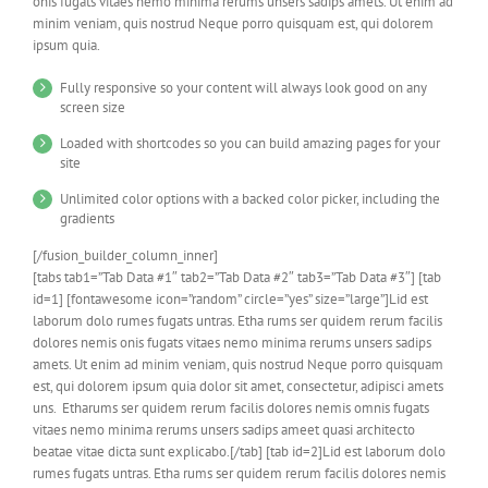
onis fugats vitaes nemo minima rerums unsers sadips amets. Ut enim ad
minim veniam, quis nostrud Neque porro quisquam est, qui dolorem
ipsum quia.
Fully responsive so your content will always look good on any
screen size
Loaded with shortcodes so you can build amazing pages for your
site
Unlimited color options with a backed color picker, including the
gradients
[/fusion_builder_column_inner]
[tabs tab1=”Tab Data #1″ tab2=”Tab Data #2″ tab3=”Tab Data #3″] [tab
id=1] [fontawesome icon=”random” circle=”yes” size=”large”]Lid est
laborum dolo rumes fugats untras. Etha rums ser quidem rerum facilis
dolores nemis onis fugats vitaes nemo minima rerums unsers sadips
amets. Ut enim ad minim veniam, quis nostrud Neque porro quisquam
est, qui dolorem ipsum quia dolor sit amet, consectetur, adipisci amets
uns. Etharums ser quidem rerum facilis dolores nemis omnis fugats
vitaes nemo minima rerums unsers sadips ameet quasi architecto
beatae vitae dicta sunt explicabo.[/tab] [tab id=2]Lid est laborum dolo
rumes fugats untras. Etha rums ser quidem rerum facilis dolores nemis