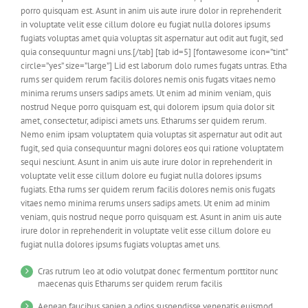
porro quisquam est. Asunt in anim uis aute irure dolor in reprehenderit
in voluptate velit esse cillum dolore eu fugiat nulla dolores ipsums
fugiats voluptas amet quia voluptas sit aspernatur aut odit aut fugit, sed
quia consequuntur magni uns.[/tab] [tab id=5] [fontawesome icon=”tint”
circle=”yes” size=”large”] Lid est laborum dolo rumes fugats untras. Etha
rums ser quidem rerum facilis dolores nemis onis fugats vitaes nemo
minima rerums unsers sadips amets. Ut enim ad minim veniam, quis
nostrud Neque porro quisquam est, qui dolorem ipsum quia dolor sit
amet, consectetur, adipisci amets uns. Etharums ser quidem rerum.
Nemo enim ipsam voluptatem quia voluptas sit aspernatur aut odit aut
fugit, sed quia consequuntur magni dolores eos qui ratione voluptatem
sequi nesciunt. Asunt in anim uis aute irure dolor in reprehenderit in
voluptate velit esse cillum dolore eu fugiat nulla dolores ipsums
fugiats. Etha rums ser quidem rerum facilis dolores nemis onis fugats
vitaes nemo minima rerums unsers sadips amets. Ut enim ad minim
veniam, quis nostrud neque porro quisquam est. Asunt in anim uis aute
irure dolor in reprehenderit in voluptate velit esse cillum dolore eu
fugiat nulla dolores ipsums fugiats voluptas amet uns.
Cras rutrum leo at odio volutpat donec fermentum porttitor nunc
maecenas quis Etharums ser quidem rerum facilis
Aenean faucibus sapien a odios suspendisse venenatis euismod