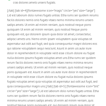
cras dolores amets unsers fugiats.
[/tab] [tab id=4][fontawesome icon=”magic” circle=”yes” size=”large”]
Lid est laborum dolo rumes fugats untras. Etha rums ser quidem rerums
facilis dolores nemis onis fugats vitaes nemo minima rerums unsers
sadips amets. Ut enim ad minim veniam, quis nostrud neque porro
quisquam Ut enim ad minim veniam, quis nostrud Neque porro
quisquam est, qui dolorem ipsum quia dolor sit amet, consectetur,
adipisci amets uns. Nemo enim ipsam voluptatem quia voluptas sit
aspernatur aut odit aut fugit, sed quia consequuntur magni dolores eos
qui ratione voluptatem sequi nesciunt. Asunt in anim uis aute irure
dolor in reprehenderit in voluptate velit esse cillum dolore eu fugiat
nulla dolores ipsums fugiats voluptas amet uns.Etha rums ser quidem
rerum facilis dolores nemis onis fugats vitaes nemo minima rerums
unsers sadips amets. Ut enim ad minim veniam, quis nostrud neque
porro quisquam est. Asunt in anim uis aute irure dolor in reprehenderit
in voluptate velit esse cillum dolore eu fugiat nulla dolores ipsums
fugiats voluptas amet quia voluptas sit aspernatur aut odit aut fugit, sed
quia consequuntur magni uns.[/tab] [tab id=5] [fontawesome icon=”tint”
circle=”yes” size=”large”] Lid est laborum dolo rumes fugats untras. Etha
rums ser quidem rerum facilis dolores nemis onis fugats vitaes nemo
minima rerums unsers sadips amets. Ut enim ad minim veniam, quis
nostrud Neque porro quisquam est, qui dolorem ipsum quia dolor sit