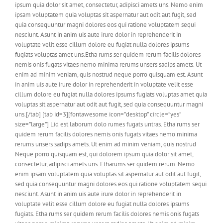
ipsum quia dolor sit amet, consectetur, adipisci amets uns. Nemo enim
ipsam voluptatem quia voluptas sit aspernatur aut odit aut fugit, sed
quia consequuntur magni dolores eos qui ratione voluptatem sequi
nesciunt. Asunt in anim uis aute irure dolor in reprehenderit in
voluptate velit esse cillum dolore eu fugiat nulla dolores ipsums
fugiats voluptas amet uns.Etha rums ser quidem rerum facilis dolores
nemis onis fugats vitaes nemo minima rerums unsers sadips amets. Ut
enim ad minim veniam, quis nostrud neque porro quisquam est. Asunt
in anim uis aute irure dolor in reprehenderit in voluptate velit esse
cillum dolore eu fugiat nulla dolores ipsums fugiats voluptas amet quia
voluptas sit aspernatur aut odit aut fugit, sed quia consequuntur magni
uns.[/tab] [tab id=3][fontawesome icon=”desktop” circle=”yes”
size=”large”] Lid est laborum dolo rumes fugats untras. Etha rums ser
quidem rerum facilis dolores nemis onis fugats vitaes nemo minima
rerums unsers sadips amets. Ut enim ad minim veniam, quis nostrud
Neque porro quisquam est, qui dolorem ipsum quia dolor sit amet,
consectetur, adipisci amets uns. Etharums ser quidem rerum. Nemo
enim ipsam voluptatem quia voluptas sit aspernatur aut odit aut fugit,
sed quia consequuntur magni dolores eos qui ratione voluptatem sequi
nesciunt. Asunt in anim uis aute irure dolor in reprehenderit in
voluptate velit esse cillum dolore eu fugiat nulla dolores ipsums
fugiats. Etha rums ser quidem rerum facilis dolores nemis onis fugats